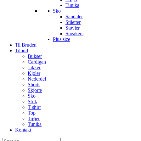
Tunika
Sko
Sandaler
Stiletter
Støvler
Sneakers
Plus size
Til Bruden
Tilbud
Bukser
Cardigan
Jakker
Kjoler
Nederdel
Shorts
Skjorte
Sko
Strik
T-shirt
Top
Trøjer
Tunika
Kontakt