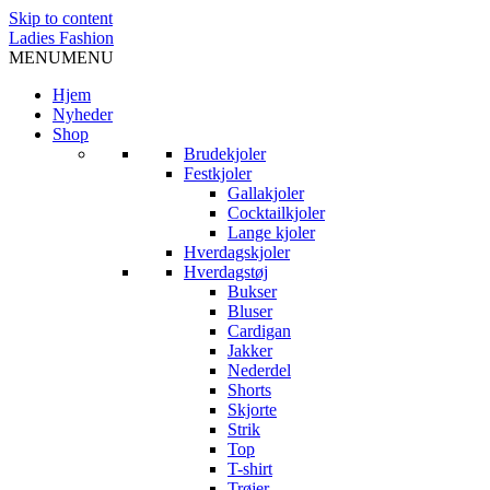
Skip to content
Ladies Fashion
MENU
MENU
Hjem
Nyheder
Shop
Brudekjoler
Festkjoler
Gallakjoler
Cocktailkjoler
Lange kjoler
Hverdagskjoler
Hverdagstøj
Bukser
Bluser
Cardigan
Jakker
Nederdel
Shorts
Skjorte
Strik
Top
T-shirt
Trøjer