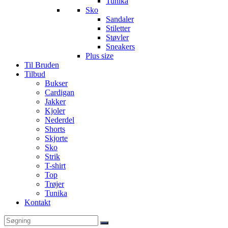
Tunika
Sko
Sandaler
Stiletter
Støvler
Sneakers
Plus size
Til Bruden
Tilbud
Bukser
Cardigan
Jakker
Kjoler
Nederdel
Shorts
Skjorte
Sko
Strik
T-shirt
Top
Trøjer
Tunika
Kontakt