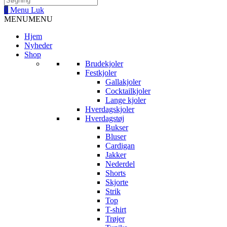
0
Menu
Luk
MENU
MENU
Hjem
Nyheder
Shop
Brudekjoler
Festkjoler
Gallakjoler
Cocktailkjoler
Lange kjoler
Hverdagskjoler
Hverdagstøj
Bukser
Bluser
Cardigan
Jakker
Nederdel
Shorts
Skjorte
Strik
Top
T-shirt
Trøjer