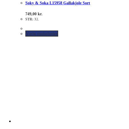
Soky & Soka L15958 Gallakjole Sort
749,00
kr.
STR:
XL
Vælg muligheder