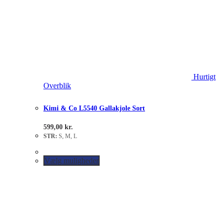
Hurtigt
Overblik
Kimi & Co L5540 Gallakjole Sort
599,00
kr.
STR:
S, M, L
Vælg muligheder