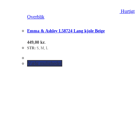
Hurtigt
Overblik
Emma & Ashley L58724 Lang kjole Beige
449,00
kr.
STR:
S, M, L
Vælg muligheder