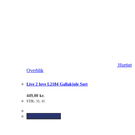
Hurtigt
Overblik
Live 2 love L2184 Gallakjole Sort
449,00
kr.
STR:
38, 40
Vælg muligheder