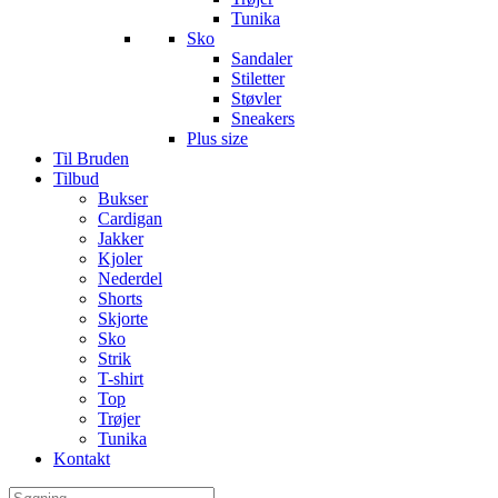
Tunika
Sko
Sandaler
Stiletter
Støvler
Sneakers
Plus size
Til Bruden
Tilbud
Bukser
Cardigan
Jakker
Kjoler
Nederdel
Shorts
Skjorte
Sko
Strik
T-shirt
Top
Trøjer
Tunika
Kontakt