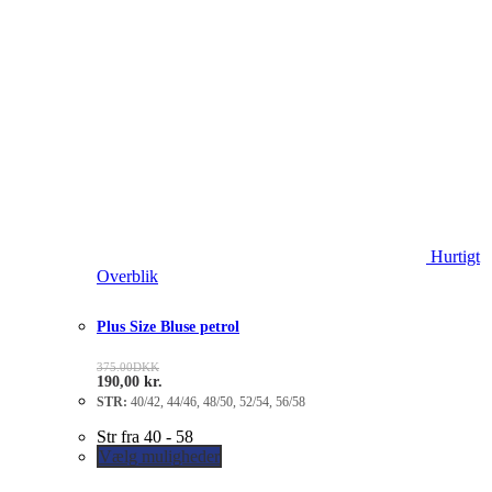
Hurtigt
Overblik
Plus Size Bluse petrol
375.00
DKK
190,00
kr.
STR:
40/42, 44/46, 48/50, 52/54, 56/58
Str fra 40 - 58
Vælg muligheder