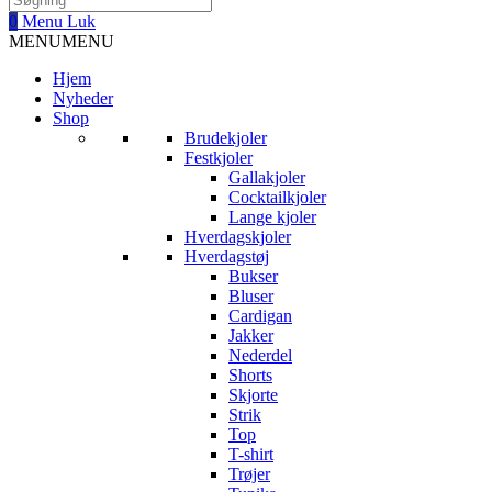
0
Menu
Luk
MENU
MENU
Hjem
Nyheder
Shop
Brudekjoler
Festkjoler
Gallakjoler
Cocktailkjoler
Lange kjoler
Hverdagskjoler
Hverdagstøj
Bukser
Bluser
Cardigan
Jakker
Nederdel
Shorts
Skjorte
Strik
Top
T-shirt
Trøjer