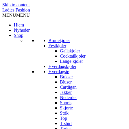
Skip to content
Ladies Fashion
MENU
MENU
Hjem
Nyheder
Shop
Brudekjoler
Festkjoler
Gallakjoler
Cocktailkjoler
Lange kjoler
Hverdagskjoler
Hverdagstøj
Bukser
Bluser
Cardigan
Jakker
Nederdel
Shorts
Skjorte
Strik
Top
T-shirt
Trøjer