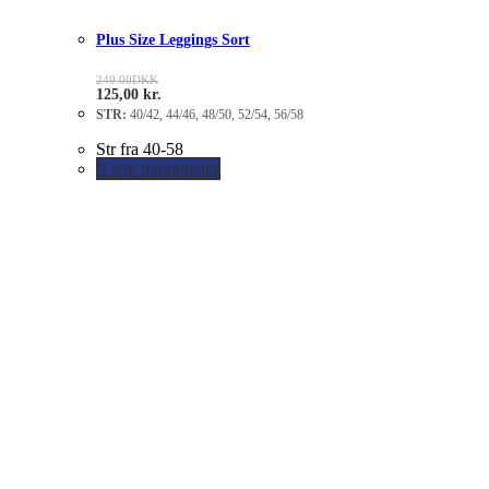
Plus Size Leggings Sort
249.00
DKK
125,00
kr.
STR:
40/42, 44/46, 48/50, 52/54, 56/58
Str fra 40-58
Vælg muligheder