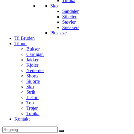
Tunika
Sko
Sandaler
Stiletter
Støvler
Sneakers
Plus size
Til Bruden
Tilbud
Bukser
Cardigan
Jakker
Kjoler
Nederdel
Shorts
Skjorte
Sko
Strik
T-shirt
Top
Trøjer
Tunika
Kontakt