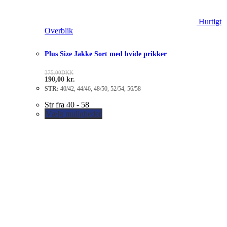
Hurtigt
Overblik
Plus Size Jakke Sort med hvide prikker
375.00
DKK
190,00
kr.
STR:
40/42, 44/46, 48/50, 52/54, 56/58
Str fra 40 - 58
Vælg muligheder