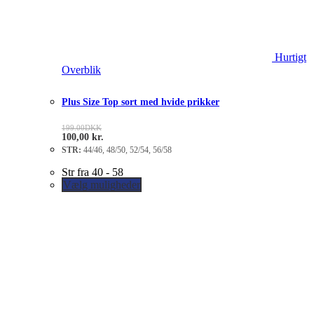
Hurtigt
Overblik
Plus Size Top sort med hvide prikker
199.00
DKK
100,00
kr.
STR:
44/46, 48/50, 52/54, 56/58
Str fra 40 - 58
Vælg muligheder