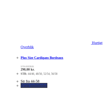
Hurtigt
Overblik
Plus Size Cardigans Bordeaux
579.00
DKK
290,00
kr.
STR:
44/46, 48/50, 52/54, 56/58
Str fra 44-58
Vælg muligheder