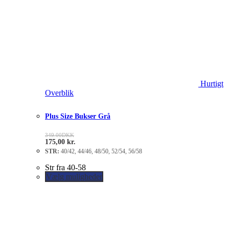
Hurtigt
Overblik
Plus Size Bukser Grå
349.00
DKK
175,00
kr.
STR:
40/42, 44/46, 48/50, 52/54, 56/58
Str fra 40-58
Vælg muligheder