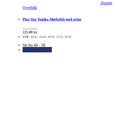
Hurtigt
Overblik
Plus Size Tunika Mørkeblå med print
469.00
DKK
225,00
kr.
STR:
40/42, 44/46, 48/50, 52/54, 56/58
Str fra 40 - 58
Vælg muligheder