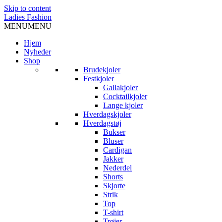
Skip to content
Ladies Fashion
MENU
MENU
Hjem
Nyheder
Shop
Brudekjoler
Festkjoler
Gallakjoler
Cocktailkjoler
Lange kjoler
Hverdagskjoler
Hverdagstøj
Bukser
Bluser
Cardigan
Jakker
Nederdel
Shorts
Skjorte
Strik
Top
T-shirt
Trøjer