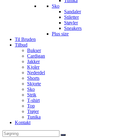
Tunika
Sko
Sandaler
Stiletter
Støvler
Sneakers
Plus size
Til Bruden
Tilbud
Bukser
Cardigan
Jakker
Kjoler
Nederdel
Shorts
Skjorte
Sko
Strik
T-shirt
Top
Trøjer
Tunika
Kontakt