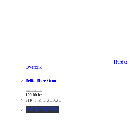
Hurtigt
Overblik
Bellia Bluse Grøn
229.00
DKK
100,00
kr.
STR:
S, M, L, XL, XXL
Vælg muligheder