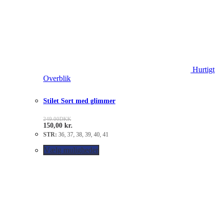
Hurtigt
Overblik
Stilet Sort med glimmer
249.00
DKK
150,00
kr.
STR:
36, 37, 38, 39, 40, 41
Vælg muligheder