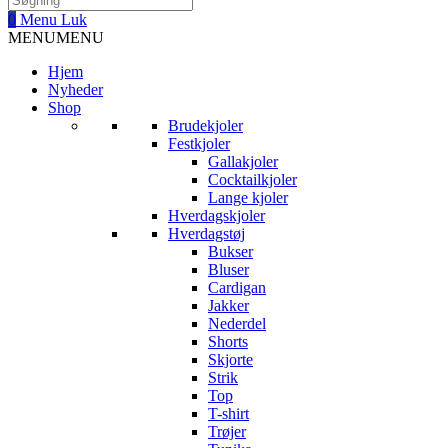
0
Menu
Luk
MENU
MENU
Hjem
Nyheder
Shop
Brudekjoler
Festkjoler
Gallakjoler
Cocktailkjoler
Lange kjoler
Hverdagskjoler
Hverdagstøj
Bukser
Bluser
Cardigan
Jakker
Nederdel
Shorts
Skjorte
Strik
Top
T-shirt
Trøjer