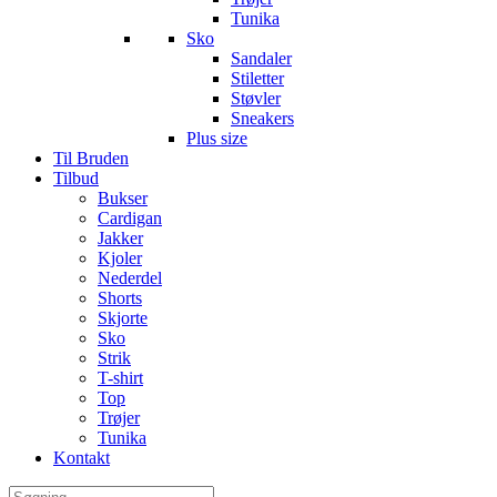
Tunika
Sko
Sandaler
Stiletter
Støvler
Sneakers
Plus size
Til Bruden
Tilbud
Bukser
Cardigan
Jakker
Kjoler
Nederdel
Shorts
Skjorte
Sko
Strik
T-shirt
Top
Trøjer
Tunika
Kontakt