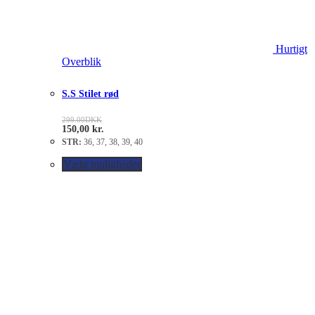
Hurtigt
Overblik
S.S Stilet rød
299.00
DKK
150,00
kr.
STR:
36, 37, 38, 39, 40
Vælg muligheder