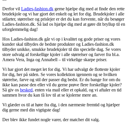
Derfor vil
Ladies-fashion.dk
gerne hjælpe dig med at finde den rette
brudekjole og vi har gjort det enkelt og let for dig. Brudekjoler i alle
stilarter, størrelser og prislejer er det du kan forvente, når du besøger
Ladies-fashion.dk. Så lad os hjælpe dig med at gøre dit bryllup til en
uforglemmelig dag!
Hos Ladies-fashion.dk går vi op i kvalitet og gode priser og vores
kunder skal tilbydes de bedste produkter og Ladies-fashion.dk
tilbyder unikke, smukke brudekjoler til din specielle dag. Se vores
store udvalg af forskellige kjoler i alle størrelser og farver fra bl.a.
Amera Vera, Inga og Annabell – til virkelige skarpe priser.
Vi har gjort det meget let for dig. Vi har udvalgt de flotteste kjoler
for dig, her på siden. Se vores kollektion igennem og se hvilken
størrelse, farve og stil der passer dig bedst. Er du bange for om du
ikke kan passe den eller vil du gerne prøve flere forskellige kjoler?
Så giv os
besked
, enten via mail eller et opkald, og vi aftaler en tid
sammen hvor du kan få lov til at se kjolerne mere an.
Vi glæder os til at høre fra dig, i den nærmeste fremtid og hjælper
dig gerne med din vigtigste dag!
Der blev ikke fundet nogle varer, der matcher dit valg.