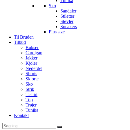
Tunika
Sko
Sandaler
Stiletter
Støvler
Sneakers
Plus size
Til Bruden
Tilbud
Bukser
Cardigan
Jakker
Kjoler
Nederdel
Shorts
Skjorte
Sko
Strik
T-shirt
Top
Trøjer
Tunika
Kontakt