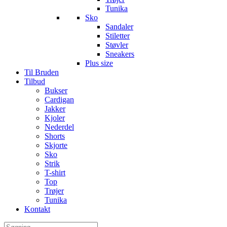
Tunika
Sko
Sandaler
Stiletter
Støvler
Sneakers
Plus size
Til Bruden
Tilbud
Bukser
Cardigan
Jakker
Kjoler
Nederdel
Shorts
Skjorte
Sko
Strik
T-shirt
Top
Trøjer
Tunika
Kontakt