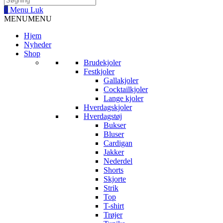
0
Menu
Luk
MENU
MENU
Hjem
Nyheder
Shop
Brudekjoler
Festkjoler
Gallakjoler
Cocktailkjoler
Lange kjoler
Hverdagskjoler
Hverdagstøj
Bukser
Bluser
Cardigan
Jakker
Nederdel
Shorts
Skjorte
Strik
Top
T-shirt
Trøjer