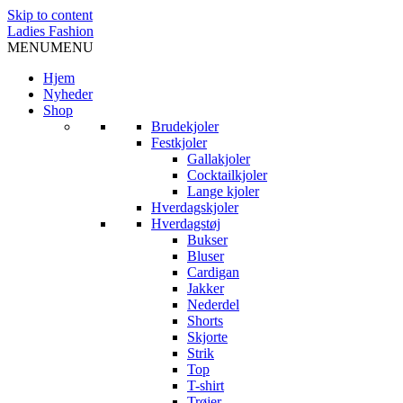
Skip to content
Ladies Fashion
MENU
MENU
Hjem
Nyheder
Shop
Brudekjoler
Festkjoler
Gallakjoler
Cocktailkjoler
Lange kjoler
Hverdagskjoler
Hverdagstøj
Bukser
Bluser
Cardigan
Jakker
Nederdel
Shorts
Skjorte
Strik
Top
T-shirt
Trøjer