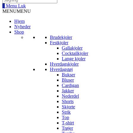
0
Menu
Luk
MENU
MENU
Hjem
Nyheder
Shop
Brudekjoler
Festkjoler
Gallakjoler
Cocktailkjoler
Lange kjoler
Hverdagskjoler
Hverdagstøj
Bukser
Bluser
Cardigan
Jakker
Nederdel
Shorts
Skjorte
Strik
Top
T-shirt
Trøjer