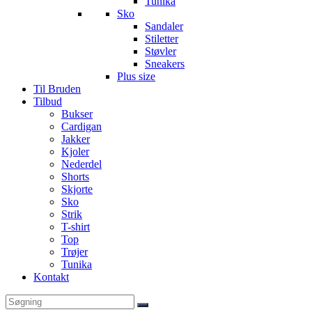
Tunika
Sko
Sandaler
Stiletter
Støvler
Sneakers
Plus size
Til Bruden
Tilbud
Bukser
Cardigan
Jakker
Kjoler
Nederdel
Shorts
Skjorte
Sko
Strik
T-shirt
Top
Trøjer
Tunika
Kontakt