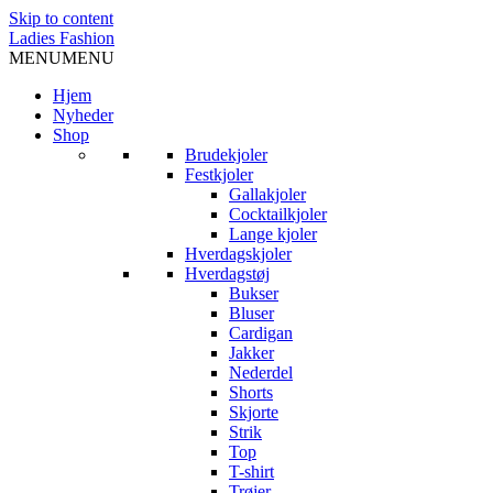
Skip to content
Ladies Fashion
MENU
MENU
Hjem
Nyheder
Shop
Brudekjoler
Festkjoler
Gallakjoler
Cocktailkjoler
Lange kjoler
Hverdagskjoler
Hverdagstøj
Bukser
Bluser
Cardigan
Jakker
Nederdel
Shorts
Skjorte
Strik
Top
T-shirt
Trøjer