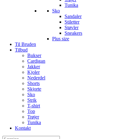
Tunika
Sko
Sandaler
Stiletter
Støvler
Sneakers
Plus size
Til Bruden
Tilbud
Bukser
Cardigan
Jakker
Kjoler
Nederdel
Shorts
Skjorte
Sko
Strik
T-shirt
Top
Trøjer
Tunika
Kontakt