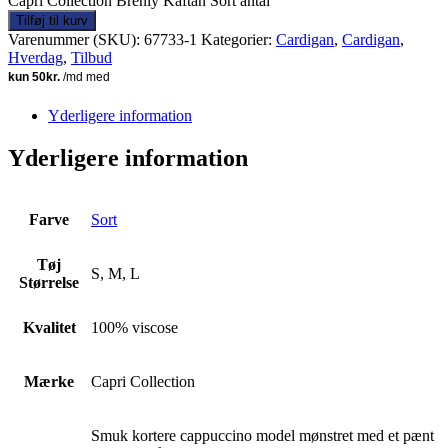
Capri Collection Brenly Kaftan Sort antal
Tilføj til kurv
Varenummer (SKU):
67733-1
Kategorier:
Cardigan
,
Cardigan
,
Hverdag
,
Tilbud
Yderligere information
Yderligere information
Farve
Sort
Tøj
S, M, L
Størrelse
Kvalitet
100% viscose
Mærke
Capri Collection
Smuk kortere cappuccino model mønstret med et pænt