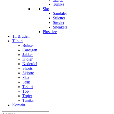
Tunika
Sko
Sandaler
Stiletter
Støvler
Sneakers
Plus size
Til Bruden
Tilbud
Bukser
Cardigan
Jakker
Kjoler
Nederdel
Shorts
Skjorte
Sko
Strik
T-shirt
Top
Trøjer
Tunika
Kontakt