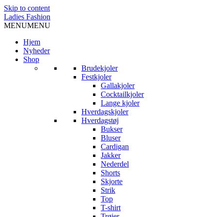
Skip to content
Ladies Fashion
MENU
MENU
Hjem
Nyheder
Shop
Brudekjoler
Festkjoler
Gallakjoler
Cocktailkjoler
Lange kjoler
Hverdagskjoler
Hverdagstøj
Bukser
Bluser
Cardigan
Jakker
Nederdel
Shorts
Skjorte
Strik
Top
T-shirt
Trøjer