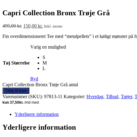
Capri Collection Bronx Trøje Grå
499,00
kr.
150,00
kr.
Inkl. moms
Fin overdimensioneret Tee med “metalpellets” i et køligt mønster på for
Vælg en mulighed
S
Tøj Størrelse
M
L
Ryd
Capri Collection Bronx Trøje Grå antal
Tilføj til kurv
Varenummer (SKU):
97813-11
Kategorier:
Hverdag
,
Tilbud
,
Trøjer
,
T
Yderligere information
Yderligere information