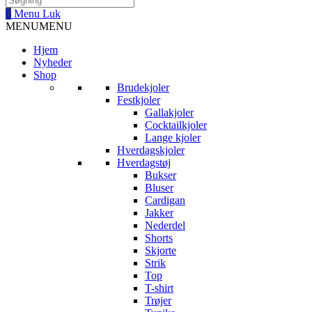
0
Menu
Luk
MENU
MENU
Hjem
Nyheder
Shop
Brudekjoler
Festkjoler
Gallakjoler
Cocktailkjoler
Lange kjoler
Hverdagskjoler
Hverdagstøj
Bukser
Bluser
Cardigan
Jakker
Nederdel
Shorts
Skjorte
Strik
Top
T-shirt
Trøjer