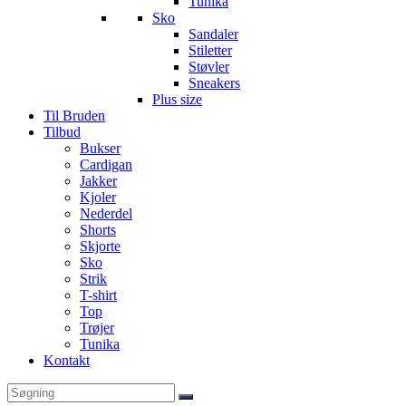
Tunika
Sko
Sandaler
Stiletter
Støvler
Sneakers
Plus size
Til Bruden
Tilbud
Bukser
Cardigan
Jakker
Kjoler
Nederdel
Shorts
Skjorte
Sko
Strik
T-shirt
Top
Trøjer
Tunika
Kontakt