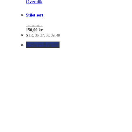
Overblik
Stilet sort
249.00
DKK
150,00
kr.
STR:
36, 37, 38, 39, 40
Vælg muligheder