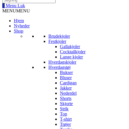
0
Menu
Luk
MENU
MENU
Hjem
Nyheder
Shop
Brudekjoler
Festkjoler
Gallakjoler
Cocktailkjoler
Lange kjoler
Hverdagskjoler
Hverdagstøj
Bukser
Bluser
Cardigan
Jakker
Nederdel
Shorts
Skjorte
Strik
Top
T-shirt
Trøjer