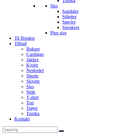
Tunika
Sko
Sandaler
Stiletter
Støvler
Sneakers
Plus size
Til Bruden
Tilbud
Bukser
Cardigan
Jakker
Kjoler
Nederdel
Shorts
Skjorte
Sko
Strik
T-shirt
Top
Trøjer
Tunika
Kontakt