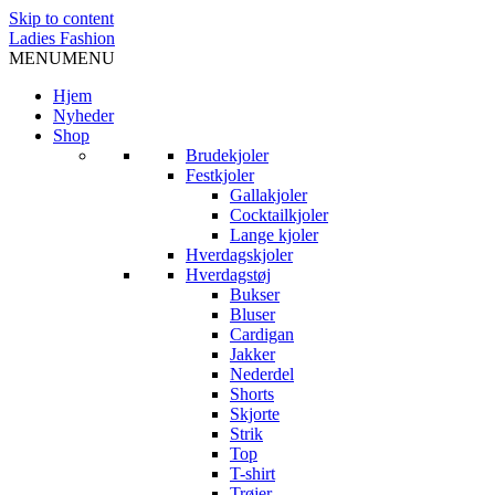
Skip to content
Ladies Fashion
MENU
MENU
Hjem
Nyheder
Shop
Brudekjoler
Festkjoler
Gallakjoler
Cocktailkjoler
Lange kjoler
Hverdagskjoler
Hverdagstøj
Bukser
Bluser
Cardigan
Jakker
Nederdel
Shorts
Skjorte
Strik
Top
T-shirt
Trøjer