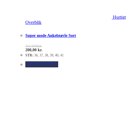
Hurtigt
Overblik
Super mode Ankelstøvle Sort
350.00
DKK
200,00
kr.
STR:
36, 37, 38, 39, 40, 41
Vælg muligheder