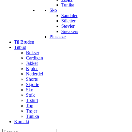
Tunika
Sko
Sandaler
Stiletter
Støvler
Sneakers
Plus size
Til Bruden
Tilbud
Bukser
Cardigan
Jakker
Kjoler
Nederdel
Shorts
Skjorte
Sko
Strik
T-shirt
Top
Trøjer
Tunika
Kontakt