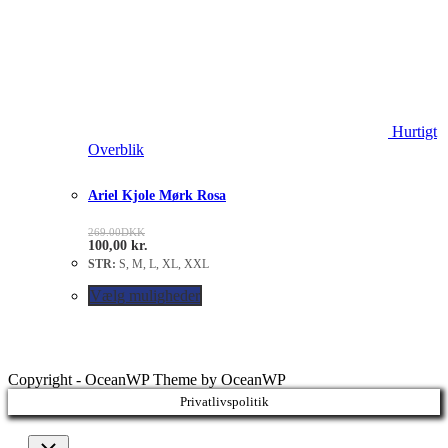
Hurtigt
Overblik
Ariel Kjole Mørk Rosa
269.00
DKK
100,00
kr.
STR:
S, M, L, XL, XXL
Vælg muligheder
Copyright - OceanWP Theme by OceanWP
Privatlivspolitik