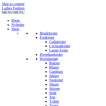
Skip to content
Ladies Fashion
MENU
MENU
Hjem
Nyheder
Shop
Brudekjoler
Festkjoler
Gallakjoler
Cocktailkjoler
Lange kjoler
Hverdagskjoler
Hverdagstøj
Bukser
Bluser
Cardigan
Jakker
Nederdel
Shorts
Skjorte
Strik
Top
T-shirt
Trøjer