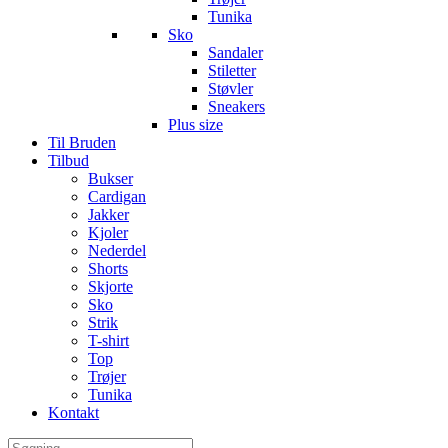
Tunika
Sko
Sandaler
Stiletter
Støvler
Sneakers
Plus size
Til Bruden
Tilbud
Bukser
Cardigan
Jakker
Kjoler
Nederdel
Shorts
Skjorte
Sko
Strik
T-shirt
Top
Trøjer
Tunika
Kontakt