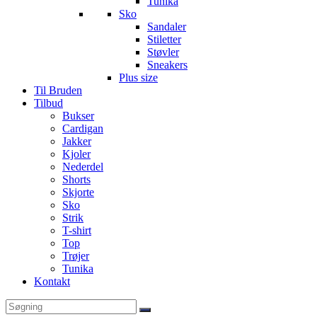
Tunika
Sko
Sandaler
Stiletter
Støvler
Sneakers
Plus size
Til Bruden
Tilbud
Bukser
Cardigan
Jakker
Kjoler
Nederdel
Shorts
Skjorte
Sko
Strik
T-shirt
Top
Trøjer
Tunika
Kontakt