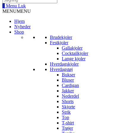
0
Menu
Luk
MENU
MENU
Hjem
Nyheder
Shop
Brudekjoler
Festkjoler
Gallakjoler
Cocktailkjoler
Lange kjoler
Hverdagskjoler
Hverdagstøj
Bukser
Bluser
Cardigan
Jakker
Nederdel
Shorts
Skjorte
Strik
Top
T-shirt
Trøjer