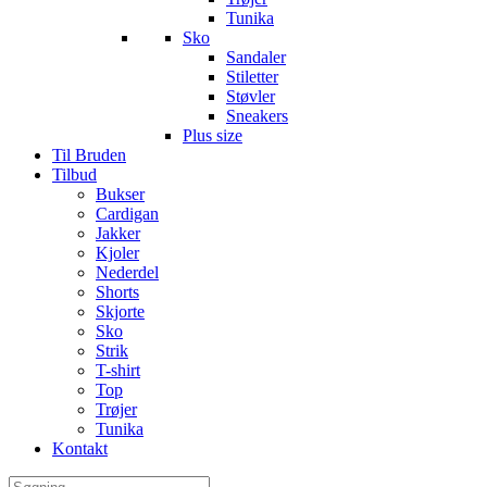
Tunika
Sko
Sandaler
Stiletter
Støvler
Sneakers
Plus size
Til Bruden
Tilbud
Bukser
Cardigan
Jakker
Kjoler
Nederdel
Shorts
Skjorte
Sko
Strik
T-shirt
Top
Trøjer
Tunika
Kontakt