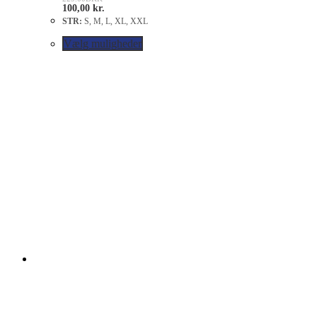
100,00
kr.
STR:
S, M, L, XL, XXL
Vælg muligheder