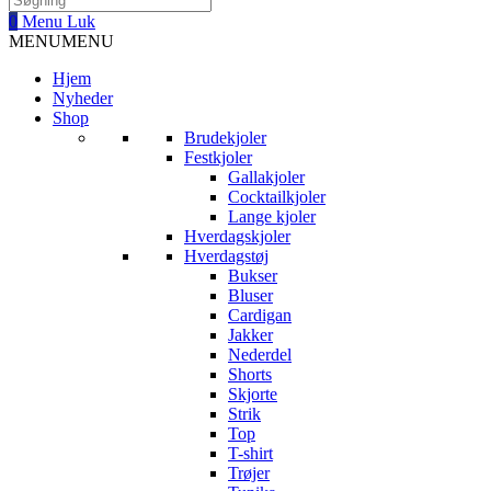
0
Menu
Luk
MENU
MENU
Hjem
Nyheder
Shop
Brudekjoler
Festkjoler
Gallakjoler
Cocktailkjoler
Lange kjoler
Hverdagskjoler
Hverdagstøj
Bukser
Bluser
Cardigan
Jakker
Nederdel
Shorts
Skjorte
Strik
Top
T-shirt
Trøjer