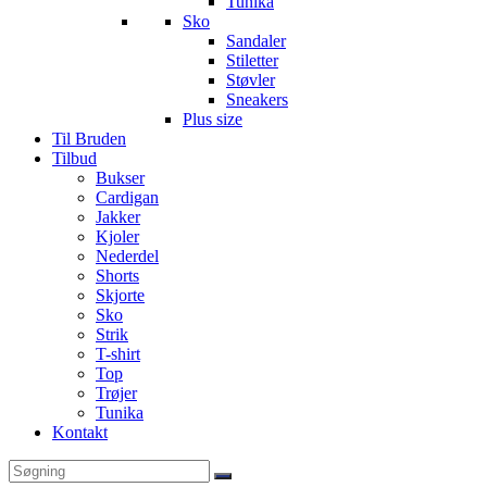
Tunika
Sko
Sandaler
Stiletter
Støvler
Sneakers
Plus size
Til Bruden
Tilbud
Bukser
Cardigan
Jakker
Kjoler
Nederdel
Shorts
Skjorte
Sko
Strik
T-shirt
Top
Trøjer
Tunika
Kontakt