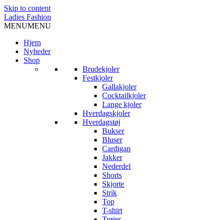
Skip to content
Ladies Fashion
MENU
MENU
Hjem
Nyheder
Shop
Brudekjoler
Festkjoler
Gallakjoler
Cocktailkjoler
Lange kjoler
Hverdagskjoler
Hverdagstøj
Bukser
Bluser
Cardigan
Jakker
Nederdel
Shorts
Skjorte
Strik
Top
T-shirt
Trøjer