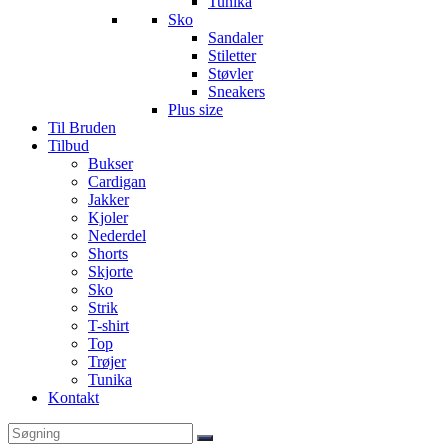
Tunika
Sko
Sandaler
Stiletter
Støvler
Sneakers
Plus size
Til Bruden
Tilbud
Bukser
Cardigan
Jakker
Kjoler
Nederdel
Shorts
Skjorte
Sko
Strik
T-shirt
Top
Trøjer
Tunika
Kontakt