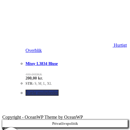
Hurtigt
Overblik
Missy L3834 Bluse
400.00
DKK
200,00
kr.
STR:
S, M, L, XL
Vælg muligheder
Copyright - OceanWP Theme by OceanWP
Privatlivspolitik
0