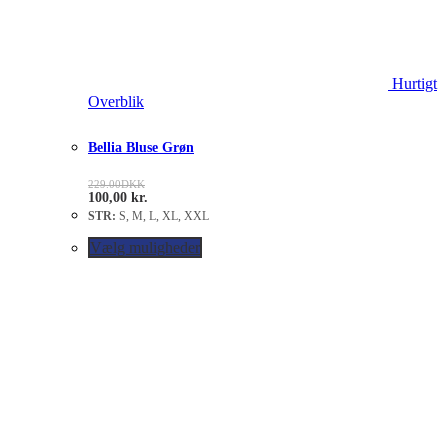
Hurtigt
Overblik
Bellia Bluse Grøn
229.00
DKK
100,00
kr.
STR:
S, M, L, XL, XXL
Vælg muligheder