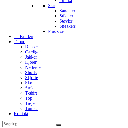
Tunika
Sko
Sandaler
Stiletter
Støvler
Sneakers
Plus size
Til Bruden
Tilbud
Bukser
Cardigan
Jakker
Kjoler
Nederdel
Shorts
Skjorte
Sko
Strik
T-shirt
Top
Trøjer
Tunika
Kontakt