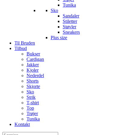
Tunika
Sko
Sandaler
Stiletter
Støvler
Sneakers
Plus size
Til Bruden
Tilbud
Bukser
Cardigan
Jakker
Kjoler
Nederdel
Shorts
Skjorte
Sko
Strik
T-shirt
Top
Trøjer
Tunika
Kontakt