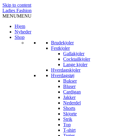
Skip to content
Ladies Fashion
MENU
MENU
Hjem
Nyheder
Shop
Brudekjoler
Festkjoler
Gallakjoler
Cocktailkjoler
Lange kjoler
Hverdagskjoler
Hverdagstøj
Bukser
Bluser
Cardigan
Jakker
Nederdel
Shorts
Skjorte
Strik
Top
T-shirt
Trøjer