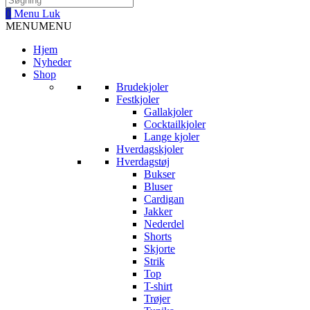
0
Menu
Luk
MENU
MENU
Hjem
Nyheder
Shop
Brudekjoler
Festkjoler
Gallakjoler
Cocktailkjoler
Lange kjoler
Hverdagskjoler
Hverdagstøj
Bukser
Bluser
Cardigan
Jakker
Nederdel
Shorts
Skjorte
Strik
Top
T-shirt
Trøjer